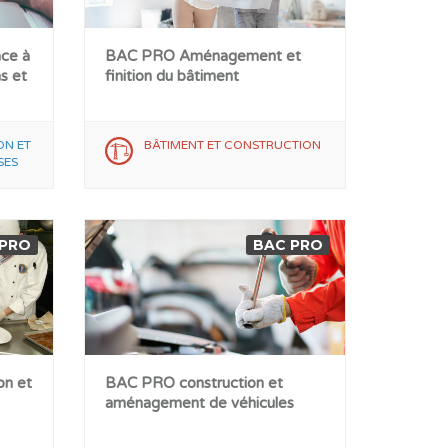
ce à
BAC PRO Aménagement et
s et
finition du bâtiment
ON ET
BÂTIMENT ET CONSTRUCTION
SES
 PRO
BAC PRO
on et
BAC PRO construction et
aménagement de véhicules