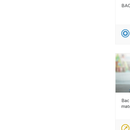
BAC
Bac
maté