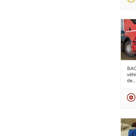
BAC
véhi
de...