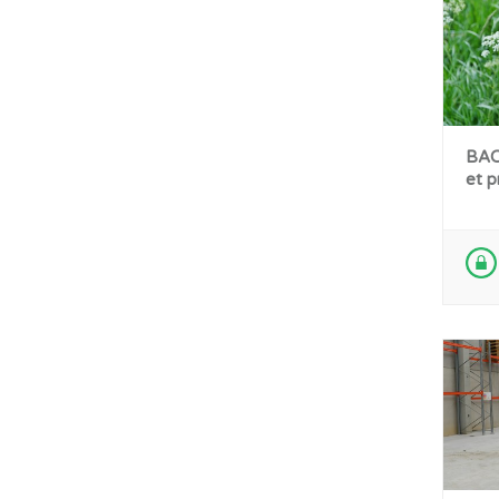
BAC 
et pr