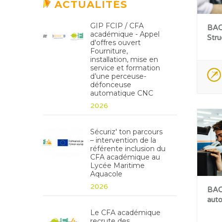
ACTUALITÉS
GIP FCIP / CFA
BAC
académique - Appel
Stru
d'offres ouvert
Fourniture,
installation, mise en
service et formation
d’une perceuse-
défonceuse
automatique CNC
2026
Sécuriz' ton parcours
– intervention de la
référente inclusion du
CFA académique au
Lycée Maritime
Aquacole
2026
BAC 
aut
Le CFA académique
recrute des