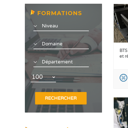
FORMATIONS
BTS 
et r