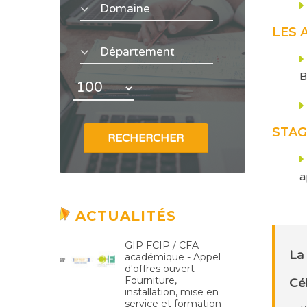
LES 
B
STAG
a
ACTUALITÉS
GIP FCIP / CFA
La 
académique - Appel
d'offres ouvert
Fourniture,
Cé
installation, mise en
service et formation