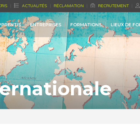
CRIS
ACTUALITÉS
RÉCLAMATION
RECRUTEMENT
PPRENTIS
ENTREPRISES
FORMATIONS
LIEUX DE F
ternationale