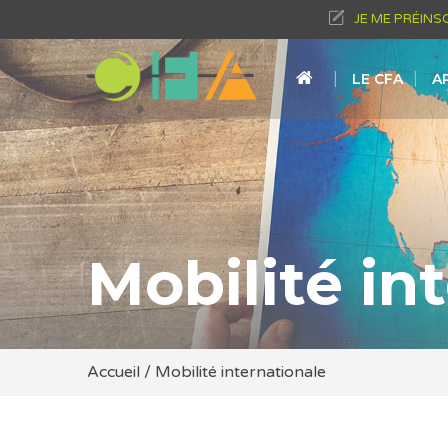
JE ME PRÉINS
LE CFA
A
Mobilité in
Accueil
/
Mobilité internationale