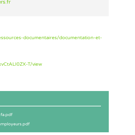
rs.fr
-ressources-documentaires/documentation-et-
xvCtALI0ZX-T/view
fa.pdf
employeurs.pdf