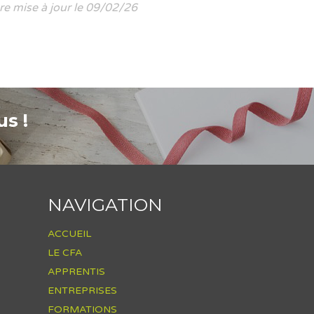
re mise à jour le 09/02/26
s !
NAVIGATION
ACCUEIL
LE CFA
APPRENTIS
ENTREPRISES
FORMATIONS