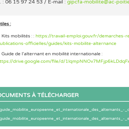
. : 06 15 97 24 53 / E-mail :
gipcfa-mobilite@ac-poitie
iles :
Kits mobilités : :
https://travail-emploi.gouv.fr/demarches
ublications-officielles/guides/kits-mobilite-alternance
Guide de l’alternant en mobilité internationale :
ttps://drive.google.com/file/d/1lqmpNNOv7MFjp6kLDdqF
OCUMENTS À TÉLÉCHARGER
guide_mobilite_europeenne_et_internationale_des_alternants_-_c
guide_mobilite_europeenne_et_internationale_des_alternants_-_