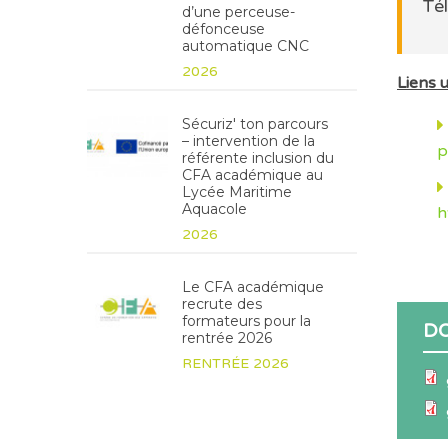
Tél
d’une perceuse-
défonceuse
automatique CNC
2026
Liens ut
Sécuriz' ton parcours
– intervention de la
p
référente inclusion du
CFA académique au
Lycée Maritime
Aquacole
h
2026
Le CFA académique
recrute des
formateurs pour la
D
rentrée 2026
RENTRÉE 2026