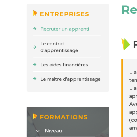
Re
ENTREPRISES
Recruter un apprenti
Le contrat
d'apprentissage
Les aides financières
L’
Le maitre d'apprentissage
te
L’a
apr
Av
ap
FORMATIONS
(c
am