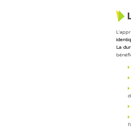
L'appr
identiq
La dur
bénéfi
d
l