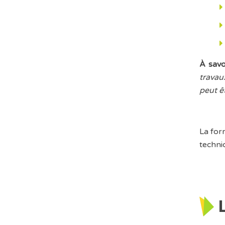
À savoi
travau
peut êt
La for
techni