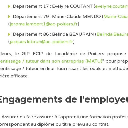
Département 17 : Evelyne COUTANT (
evelyne.coutan
Département 79 : Marie-Claude MENDO (
Marie-Clau
(
jerome.lambert1@ac-poitiers.fr
)
Département 86 : Belinda BEAURAIN (
Belinda.Beaura
(
jacques.lebrun@ac-poitiers.fr
)
lleurs, le GIP FCIP de l'académie de Poitiers propose
entissage / tuteur dans son entreprise (MATU)
" pour prép
entissage / tuteur en leur fournissant les outils et métho
ière efficace.
Engagements de l'employe
Assurer ou faire assurer à l'apprenti une formation profe
orrespondant au diplôme ou titre prévu au contrat.