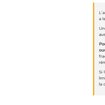
L'a
a l
Une
aus
Po
ou
fr
ré
Si 
lim
la