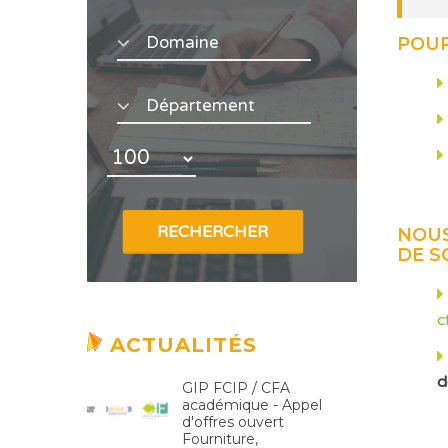
POUR
NOUS
DE S
c
ACTUALITÉS
d
GIP FCIP / CFA
académique - Appel
d'offres ouvert
Fourniture,