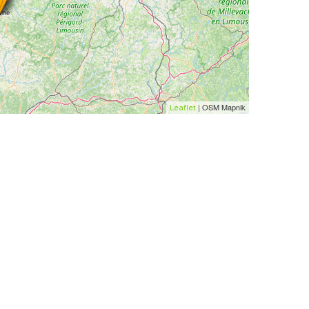
| OSM Mapnik
Leaflet