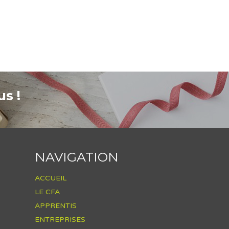
s !
NAVIGATION
ACCUEIL
LE CFA
APPRENTIS
ENTREPRISES