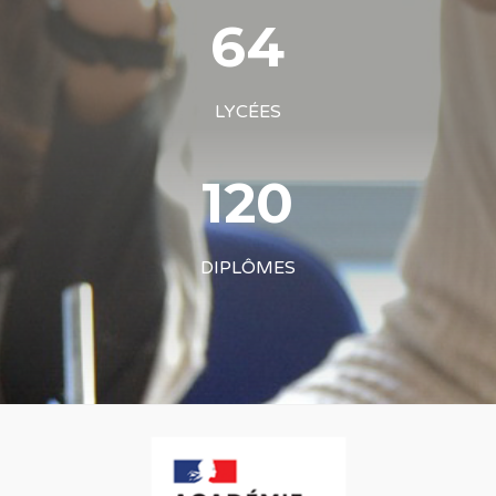
64
LYCÉES
120
DIPLÔMES