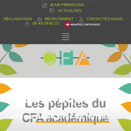
JE ME PRÉINSCRIS
ACTUALITÉS
RÉCLAMATION
RECRUTEMENT
CONTACTEZ-NOUS
05 49 39 62 22
CFA
Académique
La force
|
de 64 sites de formation