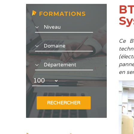
BT
FORMATIONS
Sy
Ce BT
techn
(élec
panne,
en ser