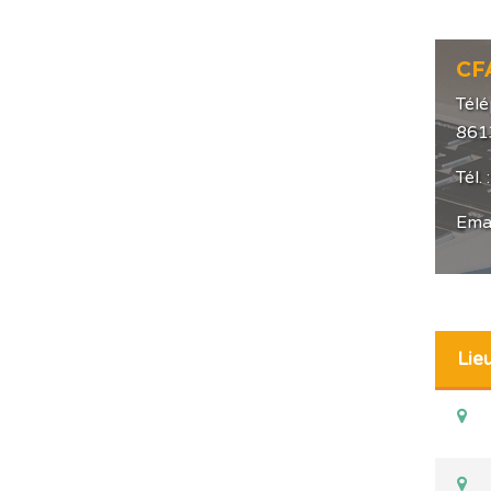
CF
Télé
861
Tél.
Emai
Lie