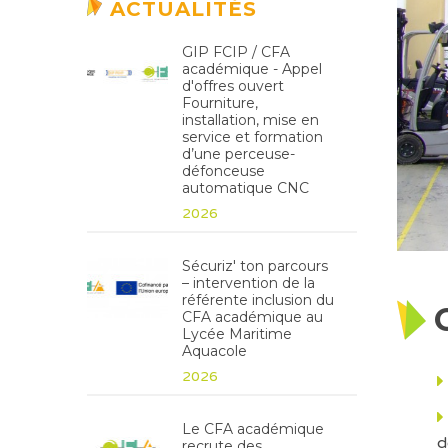
ACTUALITÉS
GIP FCIP / CFA
académique - Appel
d'offres ouvert
Fourniture,
installation, mise en
service et formation
d’une perceuse-
défonceuse
automatique CNC
2026
Sécuriz' ton parcours
– intervention de la
référente inclusion du
CFA académique au
Lycée Maritime
Aquacole
2026
Le CFA académique
d
recrute des