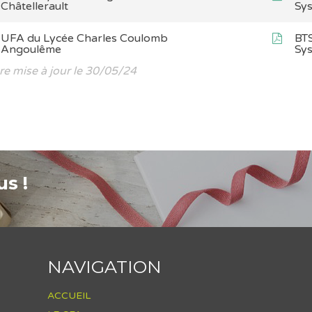
Châtellerault
Sy
UFA du Lycée Charles Coulomb
BTS
Angoulême
Sy
re mise à jour le 30/05/24
s !
NAVIGATION
ACCUEIL