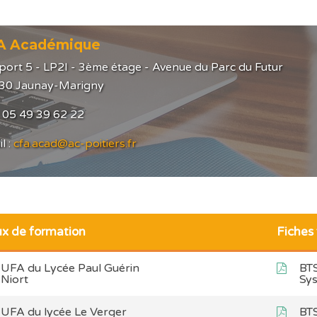
A Académique
port 5 - LP2I - 3ème étage - Avenue du Parc du Futur
30 Jaunay-Marigny
 : 05 49 39 62 22
l :
cfa.acad@ac-poitiers.fr
ux de formation
Fiches
UFA du Lycée Paul Guérin
BTS
Niort
Sy
UFA du lycée Le Verger
BTS