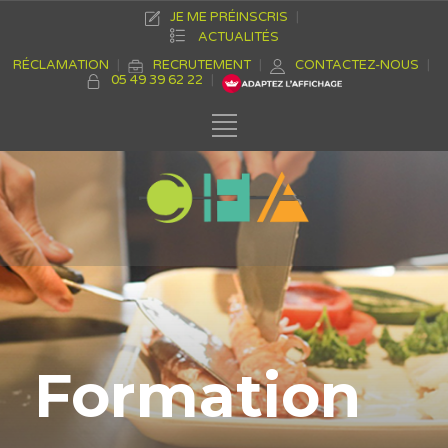
JE ME PRÉINSCRIS
ACTUALITÉS
RÉCLAMATION
RECRUTEMENT
CONTACTEZ-NOUS
05 49 39 62 22
Formation