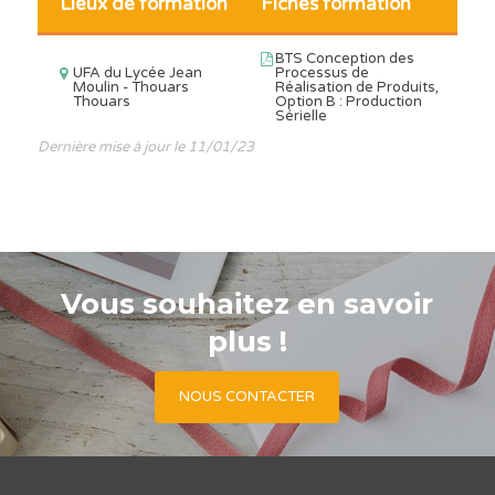
Lieux de formation
Fiches formation
BTS Conception des
UFA du Lycée Jean
Processus de
Moulin - Thouars
Réalisation de Produits,
Thouars
Option B : Production
Sérielle
Dernière mise à jour le 11/01/23
Vous souhaitez en savoir
plus !
NOUS CONTACTER