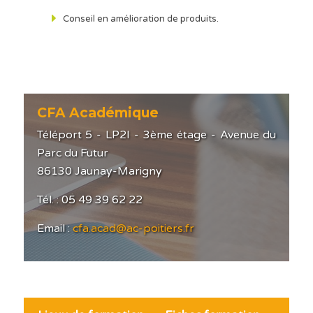
Conseil en amélioration de produits.
CFA Académique
Téléport 5 - LP2I - 3ème étage - Avenue du
Parc du Futur
86130 Jaunay-Marigny
Tél. : 05 49 39 62 22
Email :
cfa.acad@ac-poitiers.fr