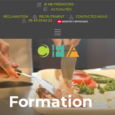
JE ME PRÉINSCRIS
ACTUALITÉS
RÉCLAMATION
RECRUTEMENT
CONTACTEZ-NOUS
05 49 39 62 22
Formation