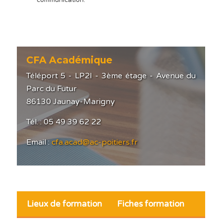
CFA Académique
Téléport 5 - LP2I - 3ème étage - Avenue du
Parc du Futur
86130 Jaunay-Marigny
Tél. : 05 49 39 62 22
Email :
cfa.acad@ac-poitiers.fr
Lieux de formation
Fiches formation