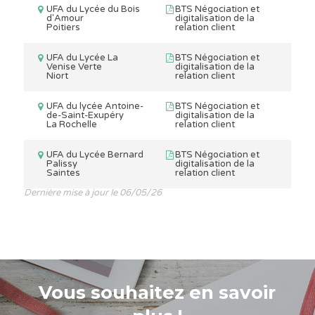
UFA du Lycée du Bois
BTS Négociation et
d'Amour
digitalisation de la
Poitiers
relation client
UFA du Lycée La
BTS Négociation et
Venise Verte
digitalisation de la
Niort
relation client
UFA du lycée Antoine-
BTS Négociation et
de-Saint-Exupéry
digitalisation de la
La Rochelle
relation client
UFA du Lycée Bernard
BTS Négociation et
Palissy
digitalisation de la
Saintes
relation client
Dernière mise à jour le 06/05/26
Vous souhaitez en savoir