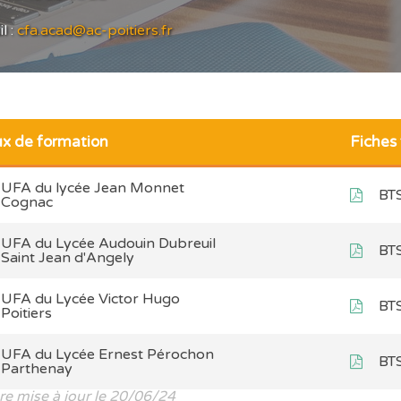
l :
cfa.acad@ac-poitiers.fr
ux de formation
Fiches
UFA du lycée Jean Monnet
BT
Cognac
UFA du Lycée Audouin Dubreuil
BT
Saint Jean d'Angely
UFA du Lycée Victor Hugo
BT
Poitiers
UFA du Lycée Ernest Pérochon
BT
Parthenay
re mise à jour le 20/06/24