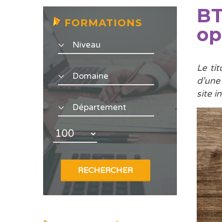
BT
FORMATIONS
op
Le ti
d’une
site 