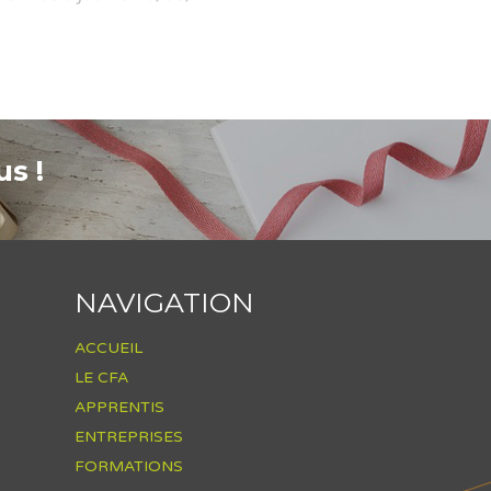
s !
NAVIGATION
ACCUEIL
LE CFA
APPRENTIS
ENTREPRISES
FORMATIONS