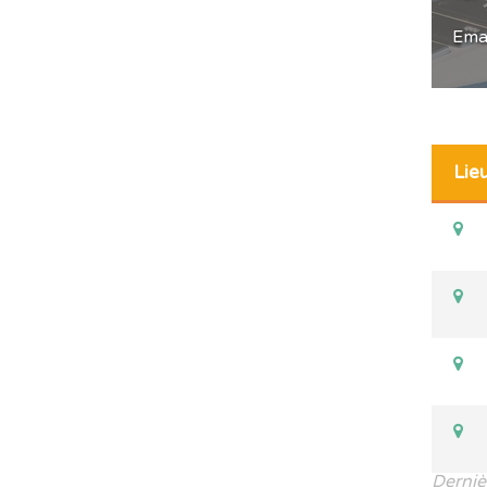
Emai
Lie
Derniè