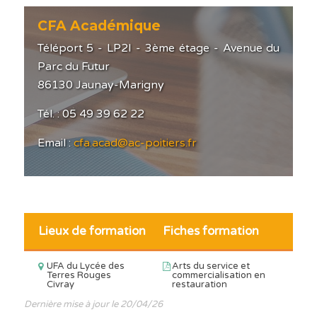
CFA Académique
Téléport 5 - LP2I - 3ème étage - Avenue du
Parc du Futur
86130 Jaunay-Marigny
Tél. : 05 49 39 62 22
Email :
cfa.acad@ac-poitiers.fr
Lieux de formation
Fiches formation
UFA du Lycée des
Arts du service et
Terres Rouges
commercialisation en
Civray
restauration
Dernière mise à jour le 20/04/26