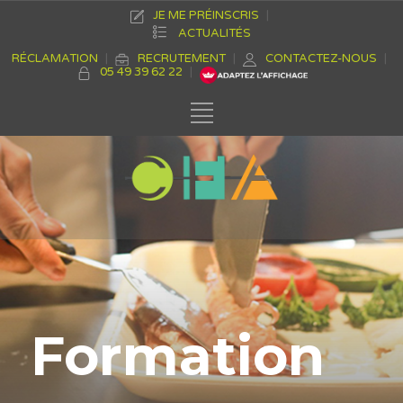
JE ME PRÉINSCRIS
ACTUALITÉS
RÉCLAMATION
RECRUTEMENT
CONTACTEZ-NOUS
05 49 39 62 22
Formation