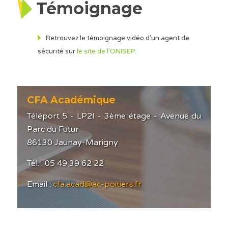
Témoignage
Retrouvez le témoignage vidéo d'un agent de
sécurité sur
le site de l'ONISEP.
CFA Académique
Téléport 5 - LP2I - 3ème étage - Avenue du
Parc du Futur
86130 Jaunay-Marigny
Tél. : 05 49 39 62 22
Email :
cfa.acad@ac-poitiers.fr