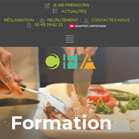
JE ME PRÉINSCRIS
ACTUALITÉS
RÉCLAMATION
RECRUTEMENT
CONTACTEZ-NOUS
05 49 39 62 22
Formation