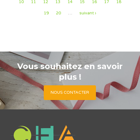
10
11
12
13
14
15
16
17
18
19
20
…
suivant ›
Vous souhaitez en savoir
plus !
NOUS CONTACTER