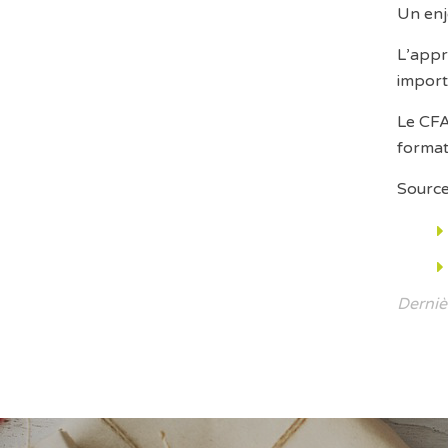
Un enj
L’appr
import
Le CFA
format
Source
Derniè