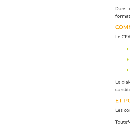
Dans c
format
COMM
Le CFA
Le dia
condit
ET P
Les co
Toutef