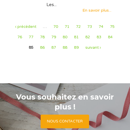
Les...
En savoir plus...
‹ précédent
…
70
71
72
73
74
75
76
77
78
79
80
81
82
83
84
85
86
87
88
89
suivant ›
Vous souhaitez en savoir
plus !
NOUS CONTACTER