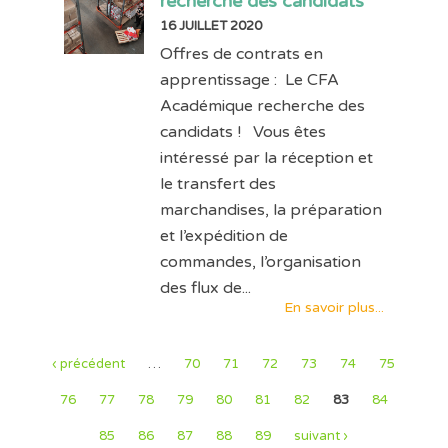
recherche des candidats
16 JUILLET 2020
Offres de contrats en
apprentissage : Le CFA
Académique recherche des
candidats ! Vous êtes
intéressé par la réception et
le transfert des
marchandises, la préparation
et l’expédition de
commandes, l’organisation
des flux de...
En savoir plus...
‹ précédent
…
70
71
72
73
74
75
76
77
78
79
80
81
82
83
84
85
86
87
88
89
suivant ›