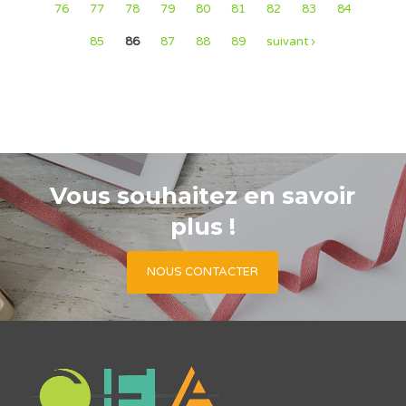
76
77
78
79
80
81
82
83
84
85
86
87
88
89
suivant ›
Vous souhaitez en savoir
plus !
NOUS CONTACTER