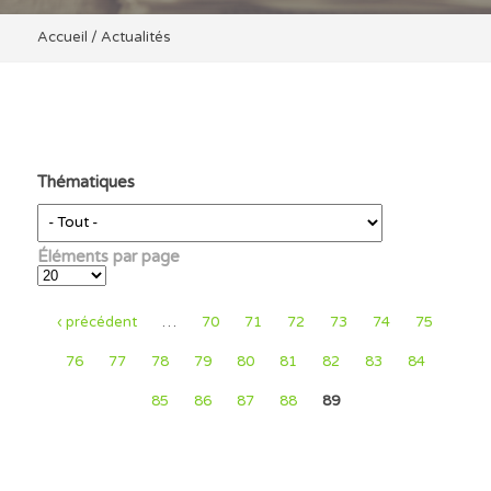
Accueil
/
Actualités
Thématiques
Éléments par page
‹ précédent
…
70
71
72
73
74
75
76
77
78
79
80
81
82
83
84
85
86
87
88
89