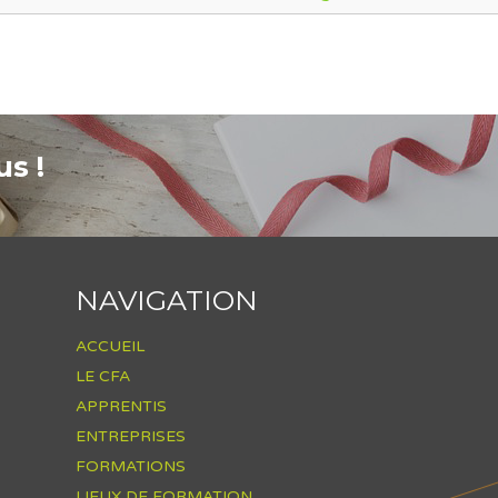
s !
NAVIGATION
ACCUEIL
LE CFA
APPRENTIS
ENTREPRISES
FORMATIONS
LIEUX DE FORMATION