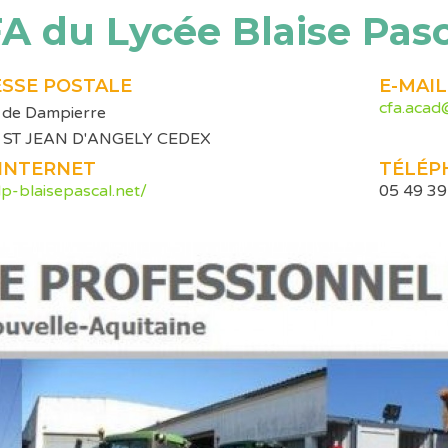
A du Lycée Blaise Pasc
SSE POSTALE
E-MAIL
cfa.acad@
 de Dampierre
 ST JEAN D'ANGELY CEDEX
 INTERNET
TÉLÉP
/lp-blaisepascal.net/
05 49 39