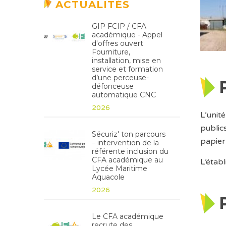
ACTUALITÉS
GIP FCIP / CFA
académique - Appel
d'offres ouvert
Fourniture,
installation, mise en
service et formation
d’une perceuse-
défonceuse
automatique CNC
2026
L’unit
public
Sécuriz' ton parcours
papier
– intervention de la
référente inclusion du
CFA académique au
L’étab
Lycée Maritime
Aquacole
2026
Le CFA académique
recrute des