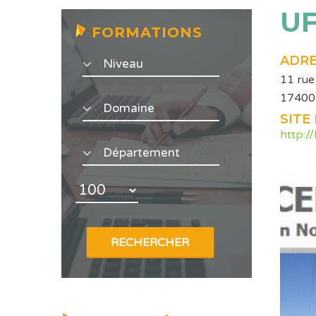
UF
FORMATIONS
ADRE
11 rue
17400
SITE
http:/