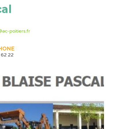
al
ac-poitiers.fr
HONE
 62 22