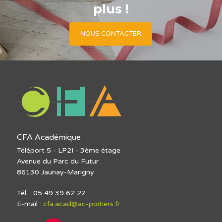
plus !
NOUS CONTACTER
CFA Académique
Téléport 5 - LP2I - 3ème étage
Avenue du Parc du Futur
86130 Jaunay-Marigny
Tél. : 05 49 39 62 22
E-mail :
cfa.acad@ac-poitiers.fr