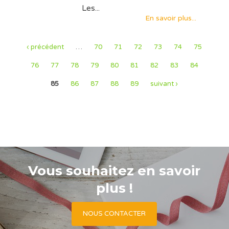
Les...
En savoir plus...
‹ précédent
…
70
71
72
73
74
75
76
77
78
79
80
81
82
83
84
85
86
87
88
89
suivant ›
Vous souhaitez en savoir
plus !
NOUS CONTACTER