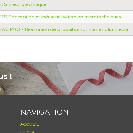
BTS Électrotechnique
BTS Conception et industrialisation en microtechniques
BAC PRO - Réalisation de produits imprimés et plurimédia
s !
NAVIGATION
ACCUEIL
LE CFA