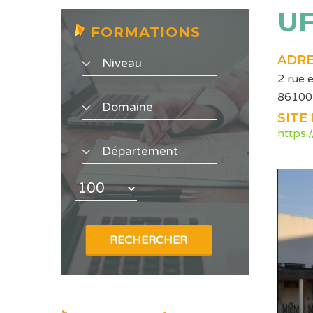
UF
FORMATIONS
ADRE
2 rue 
86100
SITE
https:/