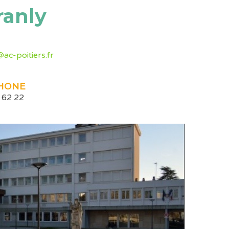
ranly
ac-poitiers.fr
HONE
 62 22