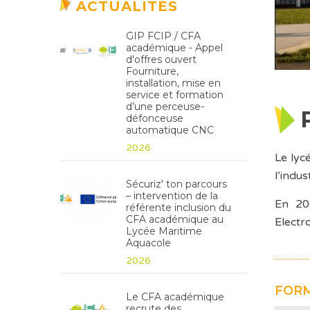
ACTUALITÉS
GIP FCIP / CFA
académique - Appel
d'offres ouvert
Fourniture,
installation, mise en
service et formation
d’une perceuse-
défonceuse
automatique CNC
2026
Le lyc
l’indus
Sécuriz' ton parcours
– intervention de la
En 20
référente inclusion du
CFA académique au
Electr
Lycée Maritime
Aquacole
2026
FORM
Le CFA académique
recrute des