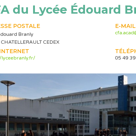
A du Lycée Édouard B
SSE POSTALE
E-MAIL
cfa.acad@
edouard Branly
 CHATELLERAULT CEDEX
 INTERNET
TÉLÉP
/lyceebranly.fr/
05 49 39