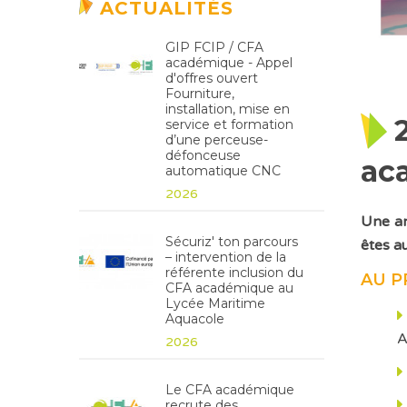
ACTUALITÉS
GIP FCIP / CFA
académique - Appel
d'offres ouvert
Fourniture,
installation, mise en
service et formation
d’une perceuse-
défonceuse
ac
automatique CNC
2026
Une an
Sécuriz' ton parcours
êtes a
– intervention de la
référente inclusion du
AU P
CFA académique au
Lycée Maritime
Aquacole
A
2026
Le CFA académique
recrute des