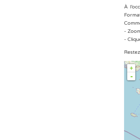
À l’oc
Format
Commen
- Zoom
- Cliq
Restez
+
-