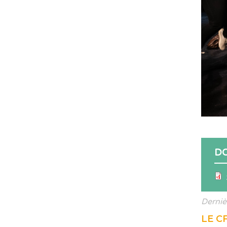
D
Derniè
LE C