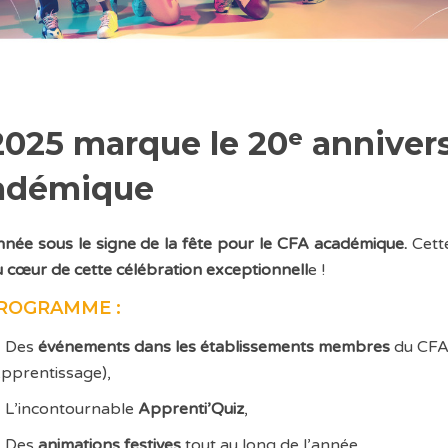
2025 marque le 20ᵉ anniver
adémique
née sous le signe de la fête pour le CFA académique.
Cett
u cœur de cette célébration exceptionnell
e !
ROGRAMME :
Des
événements dans les établissements membres
du CFA 
pprentissage),
L’incontournable
Apprenti’Quiz
,
Des
animations festives
tout au long de l’année,