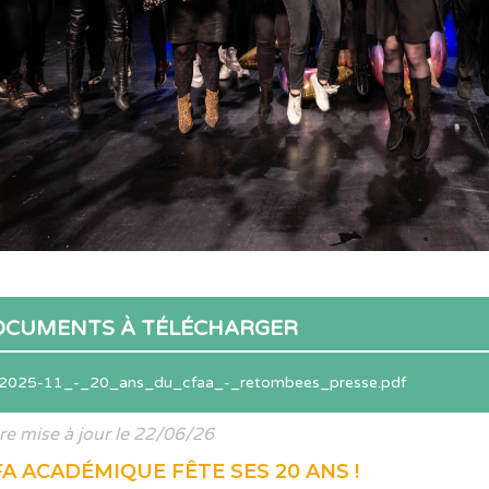
OCUMENTS À TÉLÉCHARGER
2025-11_-_20_ans_du_cfaa_-_retombees_presse.pdf
re mise à jour le 22/06/26
FA ACADÉMIQUE FÊTE SES 20 ANS !