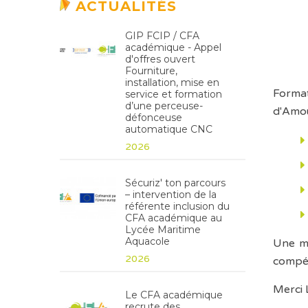
ACTUALITÉS
GIP FCIP / CFA
académique - Appel
d'offres ouvert
Fourniture,
installation, mise en
Format
service et formation
d’une perceuse-
d'Amou
défonceuse
automatique CNC
2026
Sécuriz' ton parcours
– intervention de la
référente inclusion du
CFA académique au
Lycée Maritime
Aquacole
Une ma
2026
compé
Merci 
Le CFA académique
recrute des