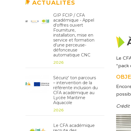
ACTUALITÉS
GIP FCIP / CFA
académique - Appel
d'offres ouvert
Fourniture,
installation, mise en
service et formation
d’une perceuse-
défonceuse
automatique CNC
Le CFA
2026
*pack 
OBJE
Sécuriz' ton parcours
– intervention de la
Encore
référente inclusion du
CFA académique au
possib
Lycée Maritime
Aquacole
Crédit
2026
Le CFA académique
recrute des