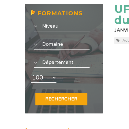
UF
FORMATIONS
du
JANVI
Act