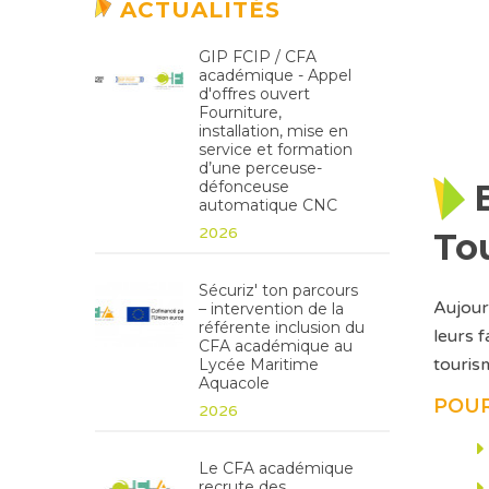
ACTUALITÉS
GIP FCIP / CFA
académique - Appel
d'offres ouvert
Fourniture,
installation, mise en
service et formation
d’une perceuse-
défonceuse
automatique CNC
2026
To
Sécuriz' ton parcours
Aujour
– intervention de la
référente inclusion du
leurs 
CFA académique au
touris
Lycée Maritime
Aquacole
POUR
2026
Le CFA académique
recrute des