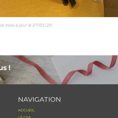
re mise à jour le 27/01/25
s !
NAVIGATION
ACCUEIL
LE CFA