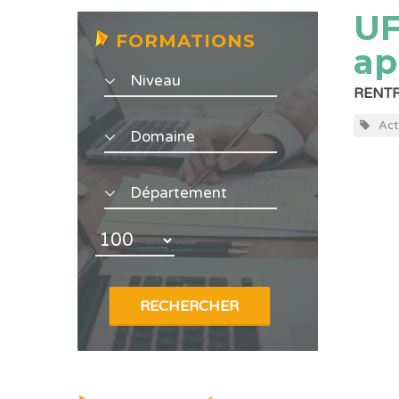
UF
FORMATIONS
ap
RENTR
Act