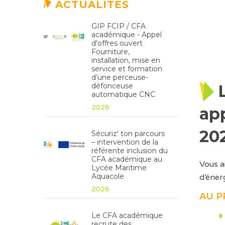
ACTUALITÉS
GIP FCIP / CFA
académique - Appel
d'offres ouvert
Fourniture,
installation, mise en
service et formation
d’une perceuse-
défonceuse
automatique CNC
2026
app
20
Sécuriz' ton parcours
– intervention de la
référente inclusion du
CFA académique au
Vous a
Lycée Maritime
Aquacole
d’éner
2026
AU P
Le CFA académique
recrute des