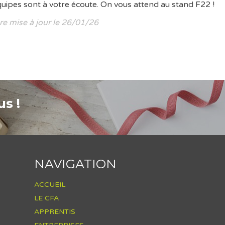
uipes sont à votre écoute. On vous attend au stand F22 !
re mise à jour le 26/01/26
s !
NAVIGATION
ACCUEIL
LE CFA
APPRENTIS