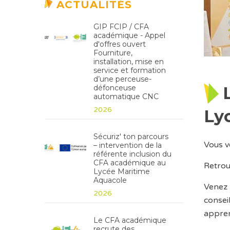
ACTUALITÉS
GIP FCIP / CFA
académique - Appel
d'offres ouvert
Fourniture,
installation, mise en
service et formation
d’une perceuse-
défonceuse
automatique CNC
2026
Lyc
Sécuriz' ton parcours
Vous v
– intervention de la
référente inclusion du
CFA académique au
Retrou
Lycée Maritime
Aquacole
Venez 
2026
consei
appren
Le CFA académique
recrute des