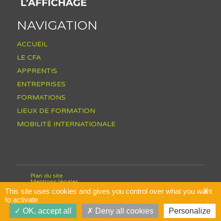
NAVIGATION
ACCUEIL
LE CFA
APPRENTIS
ENTREPRISES
FORMATIONS
LIEUX DE FORMATION
MOBILITÉ INTERNATIONALE
Plan du site
Mentions légales
Conditions Générales de Vente
X
This site uses cookies and gives you control over what you want
Site internet par WebImpulse
to activate
OK, accept all
Deny all cookies
Personalize